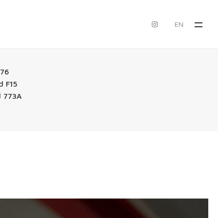
EN
F76
d F15
d 773A